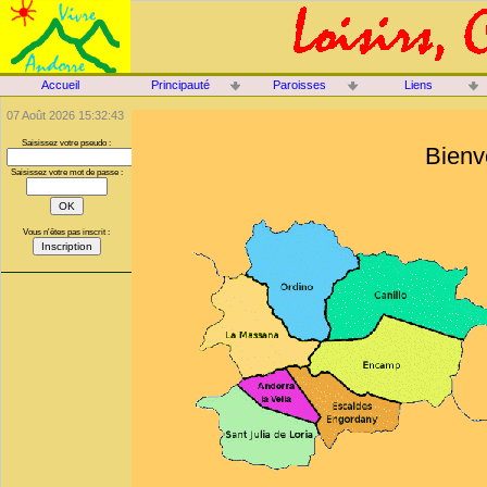
Accueil
Principauté
Paroisses
Liens
07 Août 2026 15:32:43
Saisissez votre pseudo :
Bienv
Saisissez votre mot de passe :
Vous n'êtes pas inscrit :