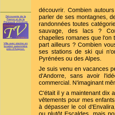
découvrir. Combien autour
parler de ses montagnes, 
Découverte de la
France et de la
Pricipauté d'Andorre
randonnées toutes catégori
sauvage, des lacs ? Com
chapelles romanes que l'on 
part ailleurs ? Combien vous
Villa avec piscine en
location saisonnière
près d'Avignon.
ses stations de ski qui n'
Pyrénées ou des Alpes.
Je suis venu en vacances p
d'Andorre, sans avoir l'i
commercial. N'imaginant même
C'était il y a maintenant dix
vêtements pour mes enfants, 
à dépasser le col d'Envalira
ou plutôt Escaldes, mais pou