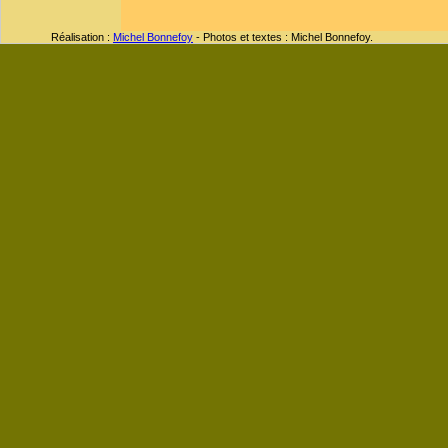
Réalisation :
Michel Bonnefoy
- Photos et textes : Michel Bonnefoy.