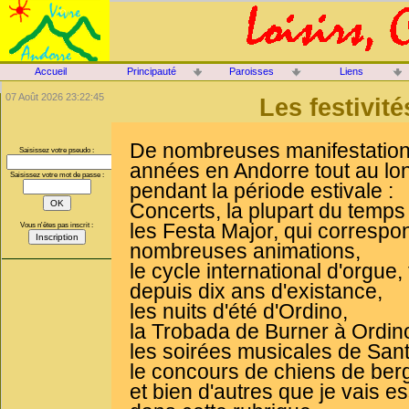
Accueil
Principauté
Paroisses
Liens
07 Août 2026 23:22:45
Les festivit
De nombreuses manifestations
Saisissez votre pseudo :
années en Andorre tout au lon
Saisissez votre mot de passe :
pendant la période estivale :
Concerts, la plupart du temps 
les Festa Major, qui correspo
Vous n'êtes pas inscrit :
nombreuses animations,
le cycle international d'orgue
depuis dix ans d'existance,
les nuits d'été d'Ordino,
la Trobada de Burner à Ordin
les soirées musicales de Sant 
le concours de chiens de berg
et bien d'autres que je vais 