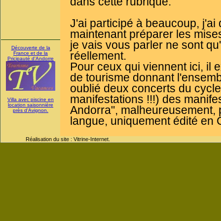
dans cette rubrique.
J'ai participé à beaucoup, j'ai
maintenant préparer les mise
je vais vous parler ne sont qu'
Découverte de la
réellement.
France et de la
Pricipauté d'Andorre
Pour ceux qui viennent ici, il ex
de tourisme donnant l'ensembl
oublié deux concerts du cycle 
manifestations !!!) des manif
Villa avec piscine en
location saisonnière
Andorra", malheureusement, p
près d'Avignon.
langue, uniquement édité en 
Réalisation du site : Vitrine-Internet.