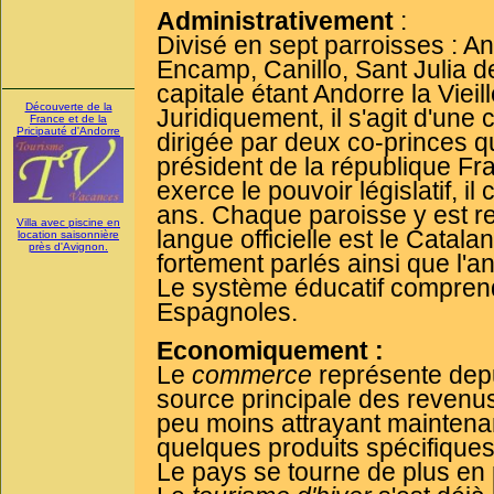
Administrativement
:
Divisé en sept parroisses : A
Encamp, Canillo, Sant Julia d
capitale étant Andorre la Vieill
Découverte de la
Juridiquement, il s'agit d'une 
France et de la
Pricipauté d'Andorre
dirigée par deux co-princes qu
président de la république Fra
exerce le pouvoir législatif, i
ans. Chaque paroisse y est r
Villa avec piscine en
langue officielle est le Catala
location saisonnière
près d'Avignon.
fortement parlés ainsi que l'an
Le système éducatif compren
Espagnoles.
Economiquement :
Le
commerce
représente depu
source principale des revenus
peu moins attrayant maintenant
quelques produits spécifiques
Le pays se tourne de plus en 