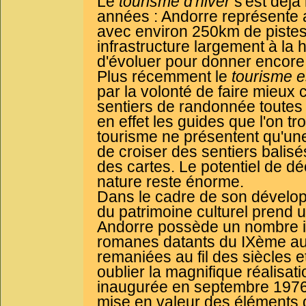
Le
tourisme d'hiver
s'est déjà
années : Andorre représente a
avec environ 250km de pistes
infrastructure largement à la
d'évoluer pour donner encore 
Plus récemment le
tourisme e
par la volonté de faire mieux 
sentiers de randonnée toutes c
en effet les guides que l'on tr
tourisme ne présentent qu'une 
de croiser des sentiers balisé
des cartes. Le potentiel de d
nature reste énorme.
Dans le cadre de son développ
du patrimoine culturel prend 
Andorre possède un nombre im
romanes datants du IXème au 
remaniées au fil des siècles 
oublier la magnifique réalisati
inaugurée en septembre 1976. 
mise en valeur des éléments de 