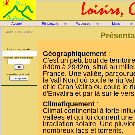
Accueil
Principauté
Paroisses
Liens
10 Août 2026 14:00:28
Présenta
Saisissez votre pseudo :
Géographiquement
:
C'est un petit bout de territoi
Saisissez votre mot de passe :
840m à 2942m, situé au milieu
France. Une vallée, parcourue 
Vous n'êtes pas inscrit :
le Vall Nord où coule le riu Va
et le Gran Valira ou coule le r
d'Envalira et par là sur le ver
Climatiquement
:
Climat continental à forte inf
vallées et qui lui donnent une
irradiation solaire. Une pluvio
nombreux lacs et torrents.