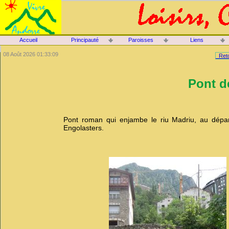
Accueil
Principauté
Paroisses
Liens
08 Août 2026 01:33:09
Reto
Pont d
Pont roman qui enjambe le riu Madriu, au dépar
Engolasters.