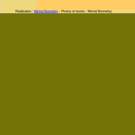
Réalisation :
Michel Bonnefoy
- Photos et textes : Michel Bonnefoy.