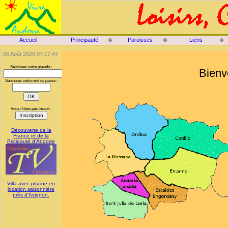
Accueil
Principauté
Paroisses
Liens
06 Août 2026 07:17:47
Saisissez votre pseudo :
Bienv
Saisissez votre mot de passe :
Vous n'êtes pas inscrit :
Découverte de la
France et de la
Pricipauté d'Andorre
Villa avec piscine en
location saisonnière
près d'Avignon.