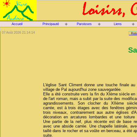
Accueil
Principauté
Paroisses
Liens
07 Août 2026 21:14:14
Reto
Sa
L'église Sant Climent donne une touche finale au 
village de Pal aujourd'hui zone sauvegardée.
Elle a été construite vers la fin du XIème siècle en 
de l'art roman, mais a subit par la suite des modifica
agrandissements. Son clocher du XIIème siècl
carrée, est à trois étages avec des fenêtres gémin
trois niveaux, contrairement aux autre églises d'A
décoration en arcatures lombardes et une toiture 
Une partie de la nef, plus récente est de base rec
avec une abside carrée. Une chapelle latérale, ave
taillé dans le rocher et sa voûte en berceau, a été aj
suite.